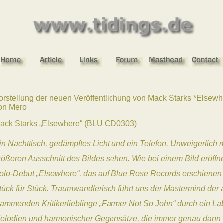
orstellung der neuen Veröffentlichung von Mack Starks *Else
on Mero
ack Starks „Elsewhere“ (BLU CD0303)
in Nachttisch, gedämpftes Licht und ein Telefon. Unweigerlich
rößeren Ausschnitt des Bildes sehen. Wie bei einem Bild eröffn
olo-Debut „Elsewhere“, das auf Blue Rose Records erschienen 
tück für Stück. Traumwandlerisch führt uns der Mastermind der 
tammenden Kritikerlieblinge „Farmer Not So John“ durch ein La
elodien und harmonischer Gegensätze, die immer genau dann