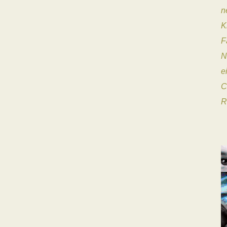
n
K
F
N
e
C
R